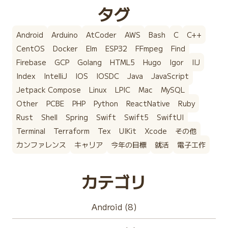
タグ
Android
Arduino
AtCoder
AWS
Bash
C
C++
CentOS
Docker
Elm
ESP32
FFmpeg
Find
Firebase
GCP
Golang
HTML5
Hugo
Igor
IIJ
Index
IntelliJ
IOS
IOSDC
Java
JavaScript
Jetpack Compose
Linux
LPIC
Mac
MySQL
Other
PCBE
PHP
Python
ReactNative
Ruby
Rust
Shell
Spring
Swift
Swift5
SwiftUI
Terminal
Terraform
Tex
UIKit
Xcode
その他
カンファレンス
キャリア
今年の目標
就活
電子工作
カテゴリ
Android (8)