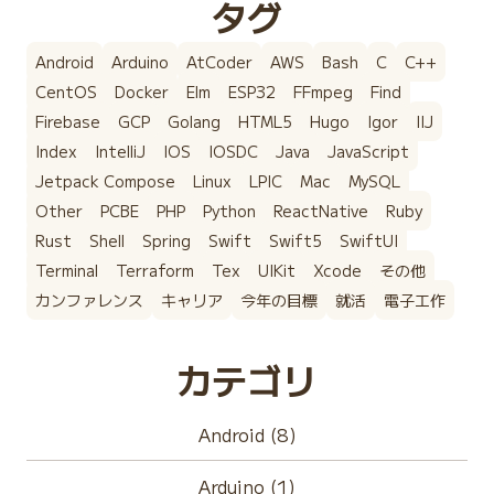
タグ
Android
Arduino
AtCoder
AWS
Bash
C
C++
CentOS
Docker
Elm
ESP32
FFmpeg
Find
Firebase
GCP
Golang
HTML5
Hugo
Igor
IIJ
Index
IntelliJ
IOS
IOSDC
Java
JavaScript
Jetpack Compose
Linux
LPIC
Mac
MySQL
Other
PCBE
PHP
Python
ReactNative
Ruby
Rust
Shell
Spring
Swift
Swift5
SwiftUI
Terminal
Terraform
Tex
UIKit
Xcode
その他
カンファレンス
キャリア
今年の目標
就活
電子工作
カテゴリ
Android (8)
Arduino (1)