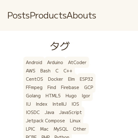
Posts
Products
Abouts
タグ
Android
Arduino
AtCoder
AWS
Bash
C
C++
CentOS
Docker
Elm
ESP32
FFmpeg
Find
Firebase
GCP
Golang
HTML5
Hugo
Igor
IIJ
Index
IntelliJ
IOS
IOSDC
Java
JavaScript
Jetpack Compose
Linux
LPIC
Mac
MySQL
Other
PCBE
PHP
Python