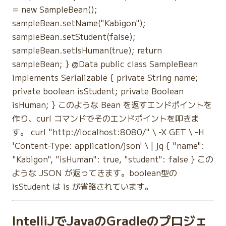
= new SampleBean();
sampleBean.setName("Kabigon");
sampleBean.setStudent(false);
sampleBean.setIsHuman(true); return
sampleBean; } @Data public class SampleBean
implements Serializable { private String name;
private boolean isStudent; private Boolean
isHuman; } このような Bean を返すエンドポイントを
作り、curl コマンドでそのエンドポイントを叩きま
す。 curl "http://localhost:8080/" \ -X GET \ -H
'Content-Type: application/json' \ | jq { "name":
"Kabigon", "isHuman": true, "student": false } この
ような JSON が返ってきます。boolean型の
isStudent は is が省略されています。
IntelliJでJavaのGradleのプロジェ