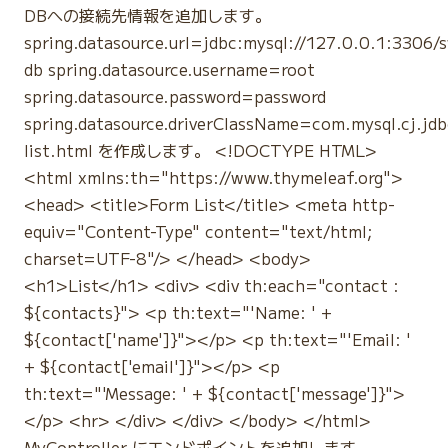
DBへの接続先情報を追加します。
spring.datasource.url=jdbc:mysql://127.0.0.1:3306/s
db spring.datasource.username=root
spring.datasource.password=password
spring.datasource.driverClassName=com.mysql.cj.jdb
list.html を作成します。 <!DOCTYPE HTML>
<html xmlns:th="https://www.thymeleaf.org">
<head> <title>Form List</title> <meta http-
equiv="Content-Type" content="text/html;
charset=UTF-8"/> </head> <body>
<h1>List</h1> <div> <div th:each="contact :
${contacts}"> <p th:text="'Name: ' +
${contact['name']}"></p> <p th:text="'Email: '
+ ${contact['email']}"></p> <p
th:text="'Message: ' + ${contact['message']}">
</p> <hr> </div> </div> </body> </html>
MyController にエンドポイントを追加します。