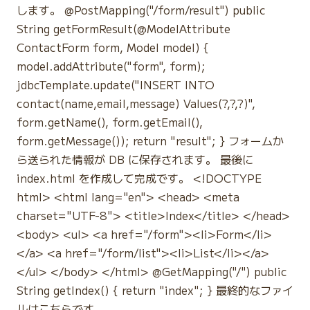
します。 @PostMapping("/form/result") public
String getFormResult(@ModelAttribute
ContactForm form, Model model) {
model.addAttribute("form", form);
jdbcTemplate.update("INSERT INTO
contact(name,email,message) Values(?,?,?)",
form.getName(), form.getEmail(),
form.getMessage()); return "result"; } フォームか
ら送られた情報が DB に保存されます。 最後に
index.html を作成して完成です。 <!DOCTYPE
html> <html lang="en"> <head> <meta
charset="UTF-8"> <title>Index</title> </head>
<body> <ul> <a href="/form"><li>Form</li>
</a> <a href="/form/list"><li>List</li></a>
</ul> </body> </html> @GetMapping("/") public
String getIndex() { return "index"; } 最終的なファイ
ルはこちらです。