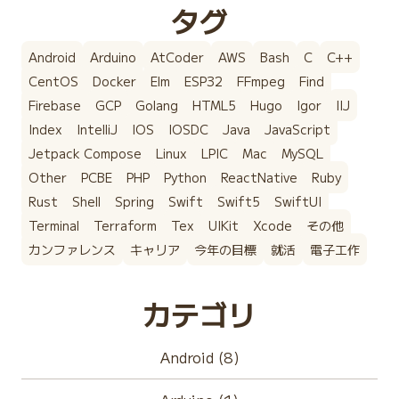
タグ
Android
Arduino
AtCoder
AWS
Bash
C
C++
CentOS
Docker
Elm
ESP32
FFmpeg
Find
Firebase
GCP
Golang
HTML5
Hugo
Igor
IIJ
Index
IntelliJ
IOS
IOSDC
Java
JavaScript
Jetpack Compose
Linux
LPIC
Mac
MySQL
Other
PCBE
PHP
Python
ReactNative
Ruby
Rust
Shell
Spring
Swift
Swift5
SwiftUI
Terminal
Terraform
Tex
UIKit
Xcode
その他
カンファレンス
キャリア
今年の目標
就活
電子工作
カテゴリ
Android (8)