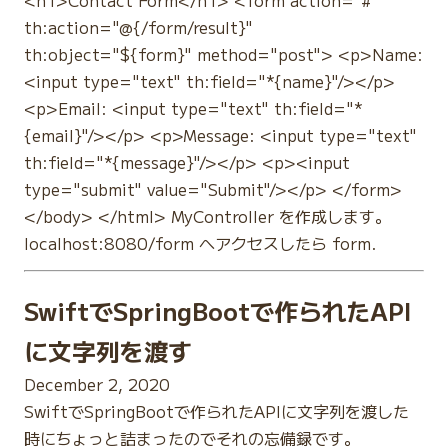
th:action="@{/form/result}"
th:object="${form}" method="post"> <p>Name:
<input type="text" th:field="*{name}"/></p>
<p>Email: <input type="text" th:field="*
{email}"/></p> <p>Message: <input type="text"
th:field="*{message}"/></p> <p><input
type="submit" value="Submit"/></p> </form>
</body> </html> MyController を作成します。
localhost:8080/form へアクセスしたら form.
SwiftでSpringBootで作られたAPI
に文字列を渡す
December 2, 2020
SwiftでSpringBootで作られたAPIに文字列を渡した
時にちょっと詰まったのでそれの忘備録です。