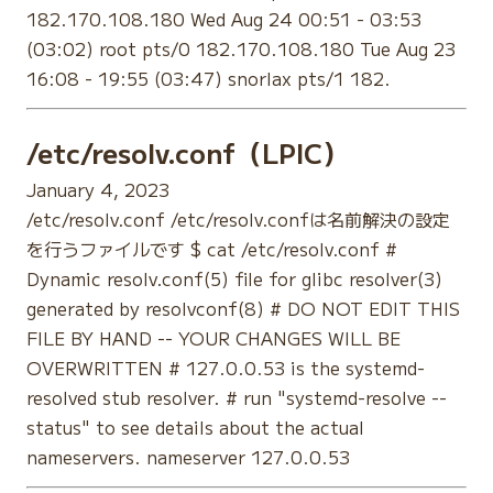
182.170.108.180 Wed Aug 24 00:51 - 03:53
(03:02) root pts/0 182.170.108.180 Tue Aug 23
16:08 - 19:55 (03:47) snorlax pts/1 182.
/etc/resolv.conf（LPIC）
January 4, 2023
/etc/resolv.conf /etc/resolv.confは名前解決の設定
を行うファイルです $ cat /etc/resolv.conf #
Dynamic resolv.conf(5) file for glibc resolver(3)
generated by resolvconf(8) # DO NOT EDIT THIS
FILE BY HAND -- YOUR CHANGES WILL BE
OVERWRITTEN # 127.0.0.53 is the systemd-
resolved stub resolver. # run "systemd-resolve --
status" to see details about the actual
nameservers. nameserver 127.0.0.53