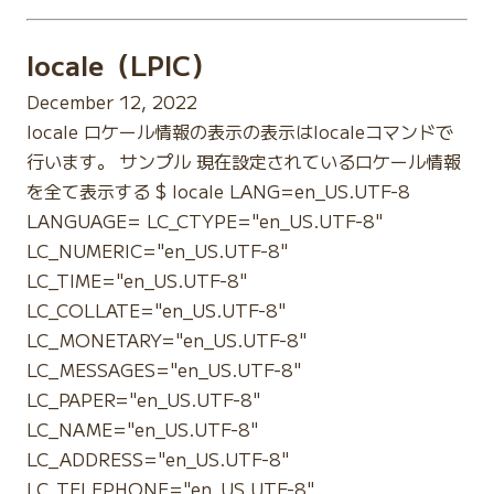
locale（LPIC）
December 12, 2022
locale ロケール情報の表示の表示はlocaleコマンドで
行います。 サンプル 現在設定されているロケール情報
を全て表示する $ locale LANG=en_US.UTF-8
LANGUAGE= LC_CTYPE="en_US.UTF-8"
LC_NUMERIC="en_US.UTF-8"
LC_TIME="en_US.UTF-8"
LC_COLLATE="en_US.UTF-8"
LC_MONETARY="en_US.UTF-8"
LC_MESSAGES="en_US.UTF-8"
LC_PAPER="en_US.UTF-8"
LC_NAME="en_US.UTF-8"
LC_ADDRESS="en_US.UTF-8"
LC_TELEPHONE="en_US.UTF-8"