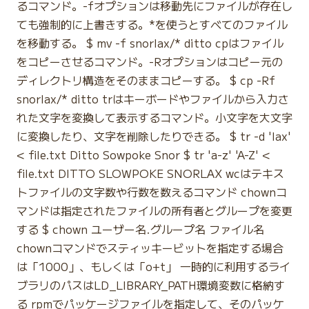
るコマンド。-fオプションは移動先にファイルが存在し
ても強制的に上書きする。*を使うとすべてのファイル
を移動する。 $ mv -f snorlax/* ditto cpはファイル
をコピーさせるコマンド。-Rオプションはコピー元の
ディレクトリ構造をそのままコピーする。 $ cp -Rf
snorlax/* ditto trはキーボードやファイルから入力さ
れた文字を変換して表示するコマンド。小文字を大文字
に変換したり、文字を削除したりできる。 $ tr -d 'lax'
< file.txt Ditto Sowpoke Snor $ tr 'a-z' 'A-Z' <
file.txt DITTO SLOWPOKE SNORLAX wcはテキス
トファイルの文字数や行数を数えるコマンド chownコ
マンドは指定されたファイルの所有者とグループを変更
する $ chown ユーザー名.グループ名 ファイル名
chownコマンドでスティッキービットを指定する場合
は「1000」、もしくは「o+t」 一時的に利用するライ
ブラリのパスはLD_LIBRARY_PATH環境変数に格納す
る rpmでパッケージファイルを指定して、そのパッケ