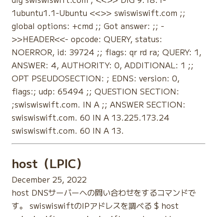
1ubuntu1.1-Ubuntu <<>> swiswiswift.com ;;
global options: +cmd ;; Got answer: ;; -
>>HEADER<<- opcode: QUERY, status:
NOERROR, id: 39724 ;; flags: qr rd ra; QUERY: 1,
ANSWER: 4, AUTHORITY: 0, ADDITIONAL: 1 ;;
OPT PSEUDOSECTION: ; EDNS: version: 0,
flags:; udp: 65494 ;; QUESTION SECTION:
;swiswiswift.com. IN A ;; ANSWER SECTION:
swiswiswift.com. 60 IN A 13.225.173.24
swiswiswift.com. 60 IN A 13.
host（LPIC）
December 25, 2022
host DNSサーバーへの問い合わせをするコマンドで
す。 swiswiswiftのIPアドレスを調べる $ host