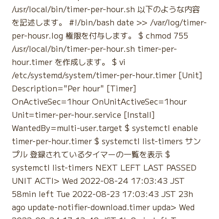
/usr/local/bin/timer-per-hour.sh 以下のような内容
を記述します。 #!/bin/bash date >> /var/log/timer-
per-housr.log 権限を付与します。 $ chmod 755
/usr/local/bin/timer-per-hour.sh timer-per-
hour.timer を作成します。 $ vi
/etc/systemd/system/timer-per-hour.timer [Unit]
Description="Per hour" [Timer]
OnActiveSec=1hour OnUnitActiveSec=1hour
Unit=timer-per-hour.service [Install]
WantedBy=multi-user.target $ systemctl enable
timer-per-hour.timer $ systemctl list-timers サン
プル 登録されているタイマーの一覧を表示 $
systemctl list-timers NEXT LEFT LAST PASSED
UNIT ACTI> Wed 2022-08-24 17:03:43 JST
58min left Tue 2022-08-23 17:03:43 JST 23h
ago update-notifier-download.timer upda> Wed