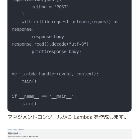
        method = 'POST'

    )

    with urllib.request.urlopen(request) as 
response:

        response_body = 
response.read().decode("utf-8")

        print(response_body)

def lambda_handler(event, context):

    main()

if __name__ == '__main__':

マネジメントコンソールから Lambda を作成します。