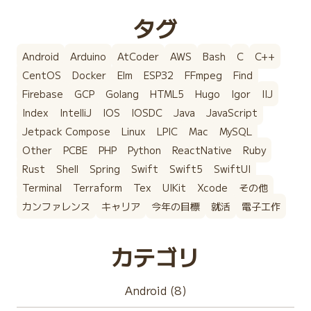
タグ
Android
Arduino
AtCoder
AWS
Bash
C
C++
CentOS
Docker
Elm
ESP32
FFmpeg
Find
Firebase
GCP
Golang
HTML5
Hugo
Igor
IIJ
Index
IntelliJ
IOS
IOSDC
Java
JavaScript
Jetpack Compose
Linux
LPIC
Mac
MySQL
Other
PCBE
PHP
Python
ReactNative
Ruby
Rust
Shell
Spring
Swift
Swift5
SwiftUI
Terminal
Terraform
Tex
UIKit
Xcode
その他
カンファレンス
キャリア
今年の目標
就活
電子工作
カテゴリ
Android (8)