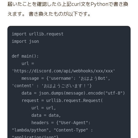
届いたことを確認したら上記curl文をPythonで書き換
えます。 書き換えたものが以下です。
import urllib.request

import json

def main():

    url = 
'https://discord.com/api/webhooks/xxx/xxx'

    message = {'username': 'おはようBot', 
'content' : 'おはようございます！'}

    data = json.dumps(message).encode("utf-8")

    request = urllib.request.Request(

        url = url,

        data = data,

        headers = {"User-Agent": 
"lambda/python", "Content-Type" : 
"application/json"},
