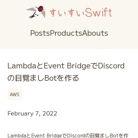
Posts
Products
Abouts
LambdaとEvent BridgeでDiscord
の目覚ましBotを作る
AWS
February 7, 2022
LambdaとEvent BridgeでDiscordの目覚ましBotを作